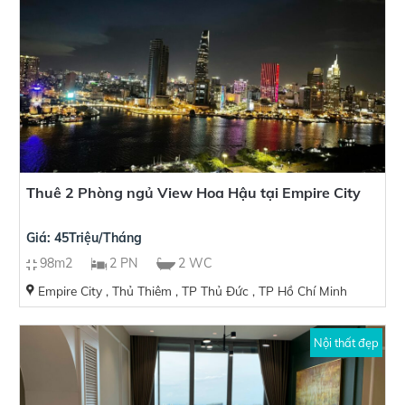
Thuê 2 Phòng ngủ View Hoa Hậu tại Empire City
Giá: 45Triệu/Tháng
98m2
2 PN
2 WC
Empire City , Thủ Thiêm , TP Thủ Đức , TP Hồ Chí Minh
Nội thất đẹp