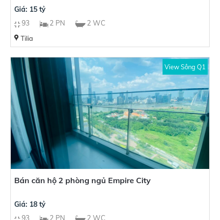
Giá: 15 tỷ
93
2 PN
2 WC
Tilia
View Sông Q1
Bán căn hộ 2 phòng ngủ Empire City
Giá: 18 tỷ
93
2 PN
2 WC