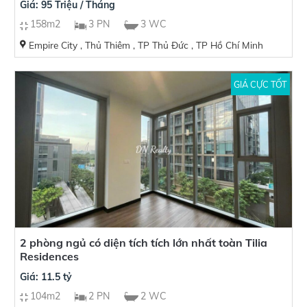
Giá: 95 Triệu / Tháng
158m2
3 PN
3 WC
Empire City , Thủ Thiêm , TP Thủ Đức , TP Hồ Chí Minh
GIÁ CỰC TỐT
2 phòng ngủ có diện tích tích lớn nhất toàn Tilia
Residences
Giá: 11.5 tỷ
104m2
2 PN
2 WC