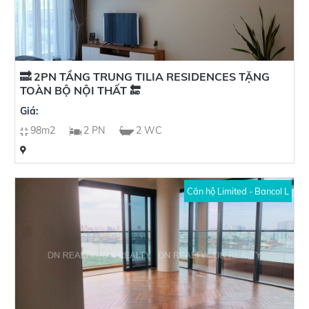
🔜 2PN TẦNG TRUNG TILIA RESIDENCES TẶNG
TOÀN BỘ NỘI THẤT 🔚
Giá:
98m2
2 PN
2 WC
Căn hộ Limited - Bancol L