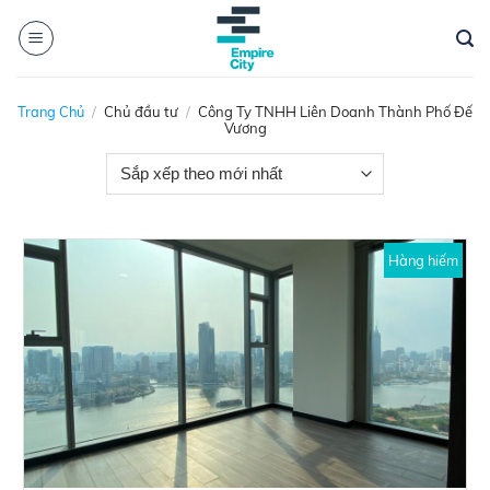
Skip
to
content
Trang Chủ
/
Chủ đầu tư
/
Công Ty TNHH Liên Doanh Thành Phố Đế
Vương
Hàng hiếm