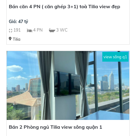
Bán căn 4 PN ( căn ghép 3+1) toà Tilia view đẹp
Giá: 47 tỷ
191
4 PN
3 WC
Tilia
view sông q1
Bán 2 Phòng ngủ Tilia view sông quận 1