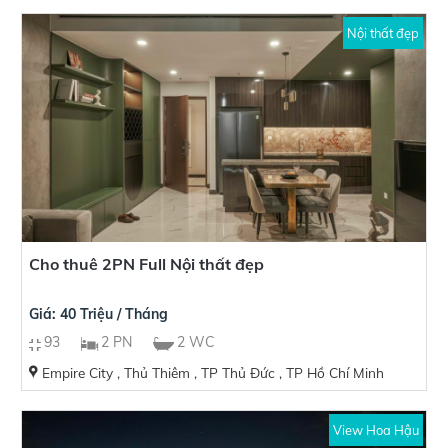
Nội thất đẹp
Cho thuê 2PN Full Nội thất đẹp
Giá: 40 Triệu / Tháng
93
2 PN
2 WC
Empire City , Thủ Thiêm , TP Thủ Đức , TP Hồ Chí Minh
View Hoa Hậu