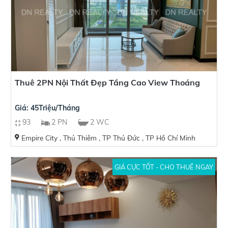
Thuê 2PN Nội Thất Đẹp Tầng Cao View Thoáng
Giá: 45Triệu/Tháng
93
2 PN
2 WC
Empire City , Thủ Thiêm , TP Thủ Đức , TP Hồ Chí Minh
GIÁ CỰC TỐT - CHO THUÊ NGAY