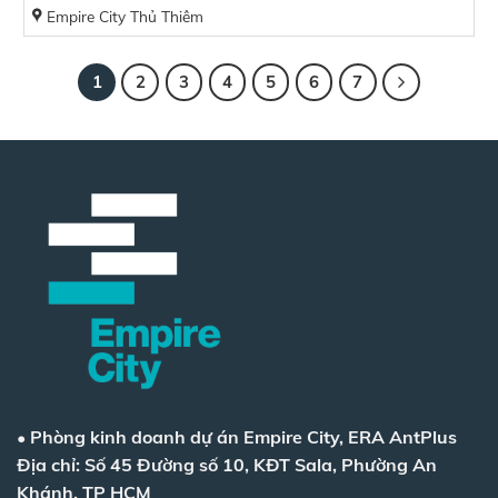
Empire City Thủ Thiêm
1
2
3
4
5
6
7
•
Phòng kinh doanh dự án Empire City, ERA AntPlus
Địa chỉ: Số 45 Đường số 10, KĐT Sala, Phường An
Khánh, TP HCM