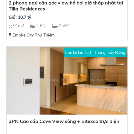
2 phòng ngủ căn góc view hồ bơi giá thấp nhất tại
Tilia Residences
Giá: 10.7 tỷ
91m2
2 PN
2 WC
Empire City Thủ Thiêm
Căn hộ Limited - Thang máy Riêng
3PN Cao cấp Cove View sông + Bitexco trực diện