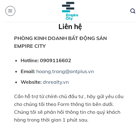
Skip
to
content
Liên hệ
PHÒNG KINH DOANH BẤT ĐỘNG SẢN
EMPIRE CITY
Hotline:
0909116602
Email:
hoang.trang@antplus.vn
Website:
dnrealty.vn
Cần hỗ trợ từ chính chủ đầu tư , hãy gửi yêu cầu
cho chúng tôi theo Form thông tin bên dưới.
Chúng tôi sẽ phản hồi thông tin cho quý khách
hàng trong thời gian 1 phút sau.