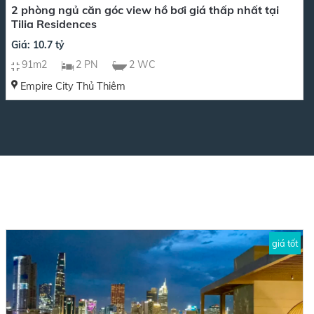
2 phòng ngủ căn góc view hồ bơi giá thấp nhất tại
Tilia Residences
Giá: 10.7 tỷ
91m2
2 PN
2 WC
Empire City Thủ Thiêm
giá tốt