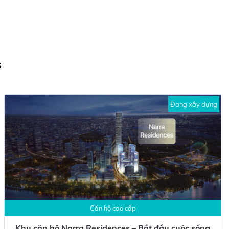
s
Đang xây dựng
Căn hộ cao cấp
Khu căn hộ Narra Residences – Bắt đầu cuộc sống