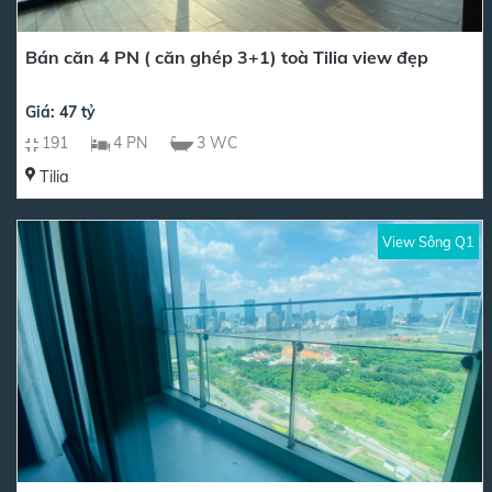
Bán căn 4 PN ( căn ghép 3+1) toà Tilia view đẹp
Giá: 47 tỷ
191
4 PN
3 WC
Tilia
View Sông Q1