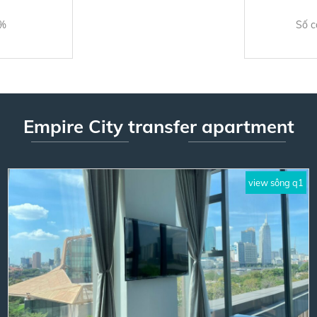
0%
Số c
Empire City transfer apartment
view sông q1