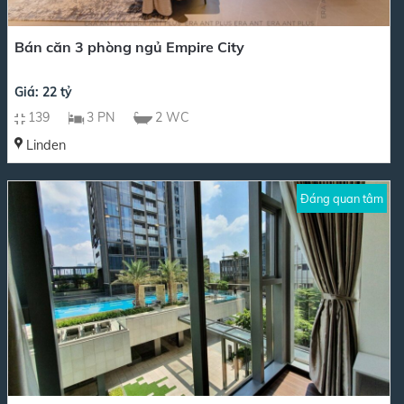
Bán căn 3 phòng ngủ Empire City
Giá: 22 tỷ
139
3 PN
2 WC
Linden
Đáng quan tâm