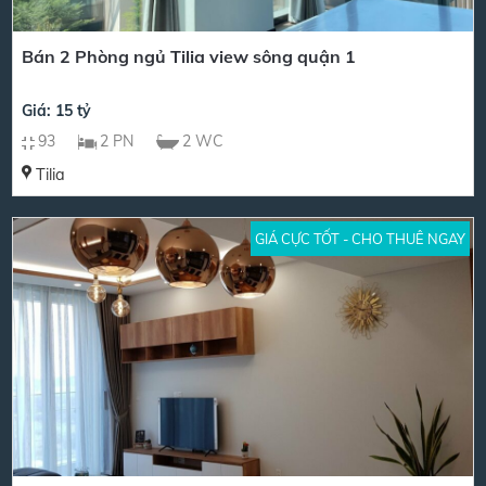
Bán 2 Phòng ngủ Tilia view sông quận 1
Giá: 15 tỷ
93
2 PN
2 WC
Tilia
GIÁ CỰC TỐT - CHO THUÊ NGAY