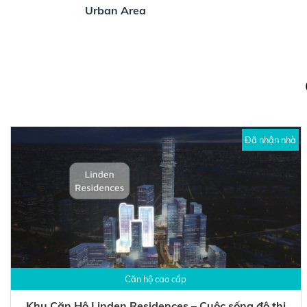
Urban Area
Đã nhận nhà
Căn hộ cao cấp
Khu Căn Hộ Linden Residences – Cuộc sống đô thị