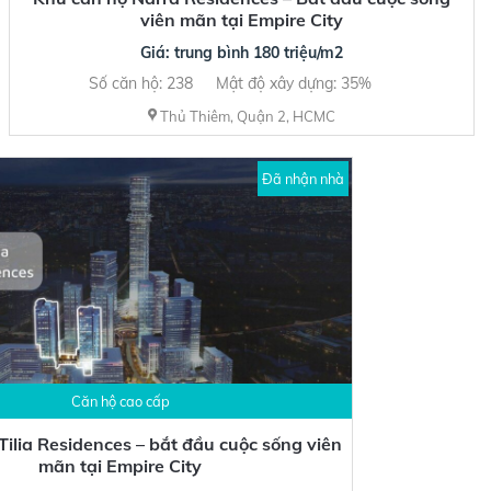
viên mãn tại Empire City
Giá: trung bình 180 triệu/m2
Số căn hộ: 238
Mật độ xây dựng: 35%
Thủ Thiêm, Quận 2, HCMC
Đã nhận nhà
Căn hộ cao cấp
Tilia Residences – bắt đầu cuộc sống viên
mãn tại Empire City