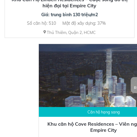
hiện đại tại Empire City
Giá: trung bình 130 triệu/m2
Số căn hộ: 510
Mật độ xây dựng: 37%
Thủ Thiêm, Quận 2, HCMC
Căn hộ hạng sang
Khu căn hộ Cove Residences – Viên ng
Empire City