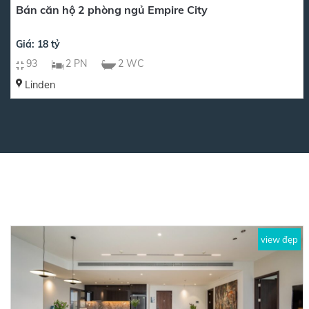
Bán căn hộ 2 phòng ngủ Empire City
Giá: 18 tỷ
93
2 PN
2 WC
Linden
view đẹp