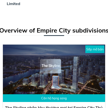
Limited
Overview of Empire City subdivision
Sắp mở bán
Căn hộ hạng sang
The Skyline phân khu thương mại tại Empire City Thủ