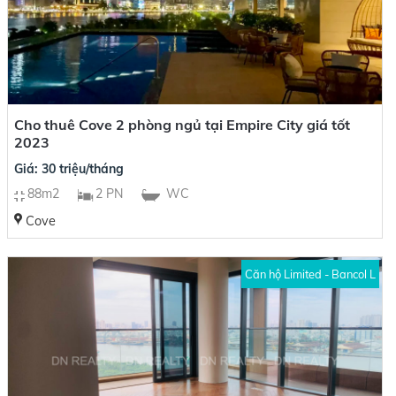
Cho thuê Cove 2 phòng ngủ tại Empire City giá tốt
2023
Giá: 30 triệu/tháng
88m2
2 PN
WC
Cove
Căn hộ Limited - Bancol L