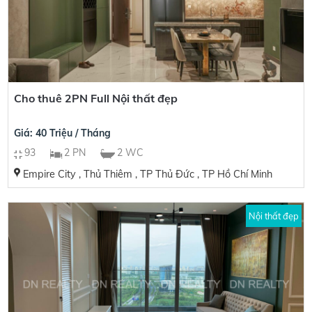
Cho thuê 2PN Full Nội thất đẹp
Giá: 40 Triệu / Tháng
93
2 PN
2 WC
Empire City , Thủ Thiêm , TP Thủ Đức , TP Hồ Chí Minh
Nội thất đẹp