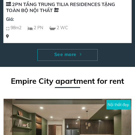
🔜 2PN TẦNG TRUNG TILIA RESIDENCES TẶNG
TOÀN BỘ NỘI THẤT 🔚
Giá:
98m2
2 PN
2 WC
See more
Empire City apartment for rent
Nội thất đẹp