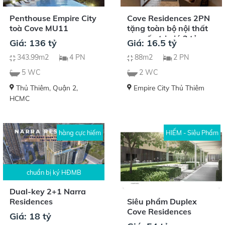
Penthouse Empire City
Cove Residences 2PN
toà Cove MU11
tặng toàn bộ nội thất
cao cấp trị giá 2 tỷ
Giá: 136 tỷ
Giá: 16.5 tỷ
343.99m2
4 PN
88m2
2 PN
5 WC
2 WC
Thủ Thiêm, Quận 2,
Empire City Thủ Thiêm
HCMC
hàng cực hiếm
HIẾM - Siêu Phẩm
chuẩn bị ký HĐMB
Dual-key 2+1 Narra
Siêu phẩm Duplex
Residences
Cove Residences
Giá: 18 tỷ