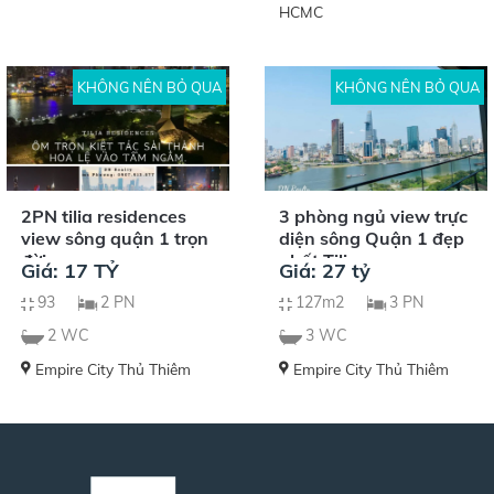
HCMC
KHÔNG NÊN BỎ QUA
KHÔNG NÊN BỎ QUA
2PN tilia residences
3 phòng ngủ view trực
view sông quận 1 trọn
diện sông Quận 1 đẹp
đời.
nhất Tilia
Giá: 17 TỶ
Giá: 27 tỷ
93
2 PN
127m2
3 PN
2 WC
3 WC
Empire City Thủ Thiêm
Empire City Thủ Thiêm