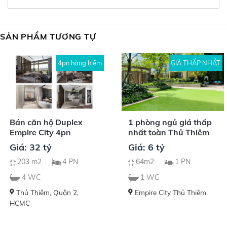
SẢN PHẨM TƯƠNG TỰ
4pn hàng hiếm
GIÁ THẤP NHẤT
Bán căn hộ Duplex
1 phòng ngủ giá thấp
Empire City 4pn
nhất toàn Thủ Thiêm
Giá: 32 tỷ
Giá: 6 tỷ
203 m2
4 PN
64m2
1 PN
4 WC
1 WC
Thủ Thiêm, Quận 2,
Empire City Thủ Thiêm
HCMC