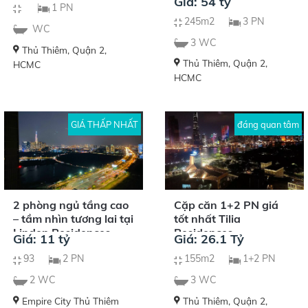
Giá: 54 tỷ
1 PN
245m2
3 PN
WC
3 WC
Thủ Thiêm, Quận 2,
Thủ Thiêm, Quận 2,
HCMC
HCMC
GIÁ THẤP NHẤT
đáng quan tâm
2 phòng ngủ tầng cao
Cặp căn 1+2 PN giá
– tầm nhìn tương lai tại
tốt nhất Tilia
Linden Residences
Residences
Giá: 11 tỷ
Giá: 26.1 Tỷ
93
2 PN
155m2
1+2 PN
2 WC
3 WC
Empire City Thủ Thiêm
Thủ Thiêm, Quận 2,