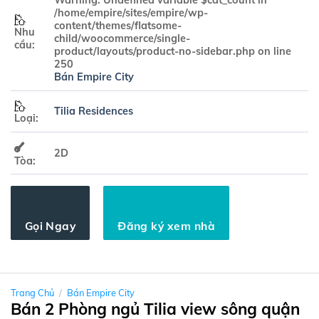
Warning
: Undefined variable $cat_count in
/home/empire/sites/empire/wp-
content/themes/flatsome-
Nhu
child/woocommerce/single-
cầu:
product/layouts/product-no-sidebar.php
on line
250
Bán Empire City
Tilia Residences
Loại:
2D
Tòa:
Gọi Ngay
Đăng ký xem nhà
Trang Chủ
/
Bán Empire City
Bán 2 Phòng ngủ Tilia view sông quận