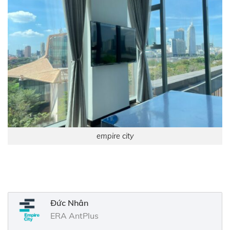
empire city
Đức Nhân
ERA AntPlus