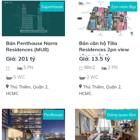
Superhouse
2pn view đẹp
Bán Penthouse Narra
Bán căn hộ Tilia
Residences (MU8)
Residences 2pn view
sông quận 1
Giá: 201 tỷ
Giá: 13.5 tỷ
5 PN
98m2
2 PN
5 WC
2 WC
Thủ Thiêm, Quận 2,
Thủ Thiêm, Quận 2,
HCMC
HCMC
Penthouse
Đáng quan tâm