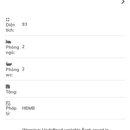
93
Diện
tích:
2
Phòng
ngủ:
2
Phòng
wc:
Tầng:
Pháp
HĐMB
lý: