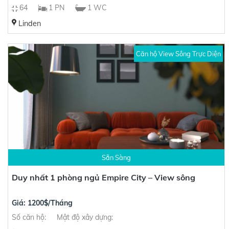
64
1 PN
1 WC
Linden
Căn hộ View Sông Trực Diện
Sẵn Sàng
Duy nhất 1 phòng ngủ Empire City – View sông
Giá: 1200$/Tháng
Số căn hộ:
Mật độ xây dựng: