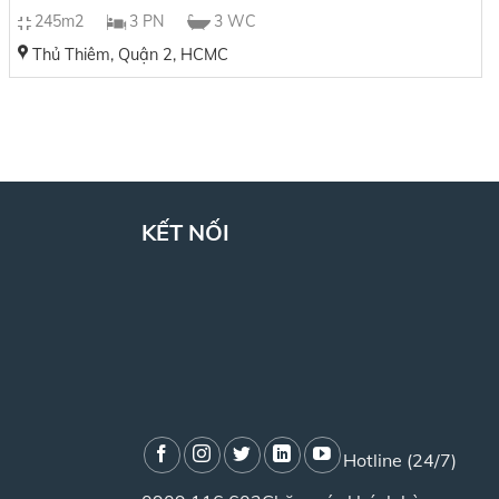
245m2
3 PN
3 WC
Thủ Thiêm, Quận 2, HCMC
KẾT NỐI
Hotline (24/7)