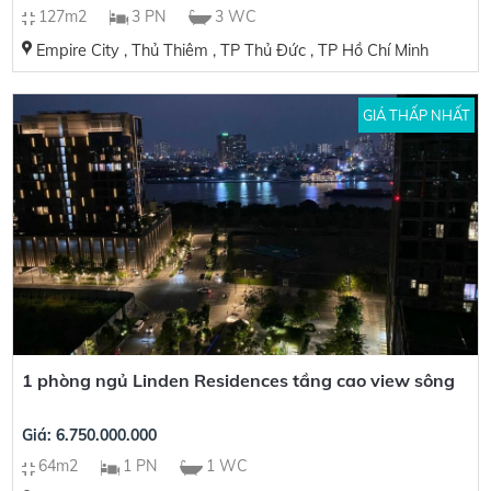
127m2
3 PN
3 WC
Empire City , Thủ Thiêm , TP Thủ Đức , TP Hồ Chí Minh
GIÁ THẤP NHẤT
1 phòng ngủ Linden Residences tầng cao view sông
Giá: 6.750.000.000
64m2
1 PN
1 WC