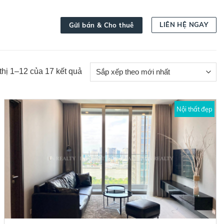
LIÊN HỆ NGAY
Gửi bán & Cho thuê
Đã
thị 1–12 của 17 kết quả
sắp
xếp
theo
Nội thất đẹp
mới
nhất