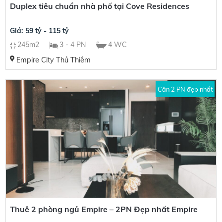
Duplex tiêu chuẩn nhà phố tại Cove Residences
Giá: 59 tỷ - 115 tỷ
245m2
3 - 4 PN
4 WC
Empire City Thủ Thiêm
Căn 2 PN đẹp nhất
Thuê 2 phòng ngủ Empire – 2PN Đẹp nhất Empire