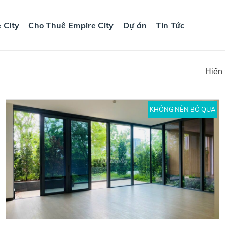
 City
Cho Thuê Empire City
Dự án
Tin Tức
Hiển 
KHÔNG NÊN BỎ QUA