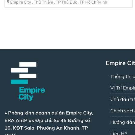
Empire City , Thủ Thiêm , TP Thủ Đức , TP Hồ Chí Minh
Empire Ci
Thông tin 
Vị Trí Empi
Chủ đầu tư
Chính sác
•
Phòng kinh doanh dự án Empire City,
ERA AntPlus
Địa chỉ: Số 45 Đường số
Hướng dẫn
10, KĐT Sala, Phường An Khánh, TP
Liên Hệ