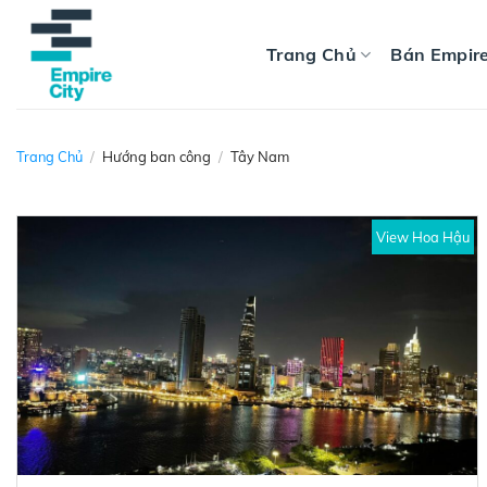
Skip
to
Trang Chủ
Bán Empire
content
Trang Chủ
/
Hướng ban công
/
Tây Nam
View Hoa Hậu