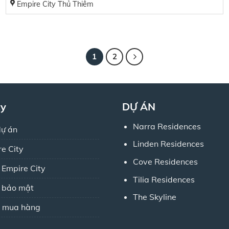
Empire City Thủ Thiêm
1
2
ty
DỰ ÁN
Narra Residences
dự án
Linden Residences
re City
Cove Residences
 Empire City
Tilia Residences
h bảo mật
The Skyline
 mua hàng