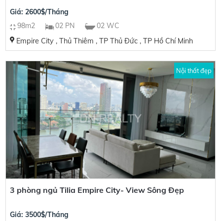
Giá: 2600$/Tháng
98m2
02 PN
02 WC
Empire City , Thủ Thiêm , TP Thủ Đức , TP Hồ Chí Minh
Nội thất đẹp
3 phòng ngủ Tilia Empire City- View Sông Đẹp
Giá: 3500$/Tháng