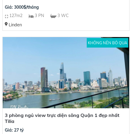
Giá: 3000$/tháng
127m2
3 PN
3 WC
Linden
KHÔNG NÊN BỎ QUA
3 phòng ngủ view trực diện sông Quận 1 đẹp nhất
Tilia
Giá: 27 tỷ