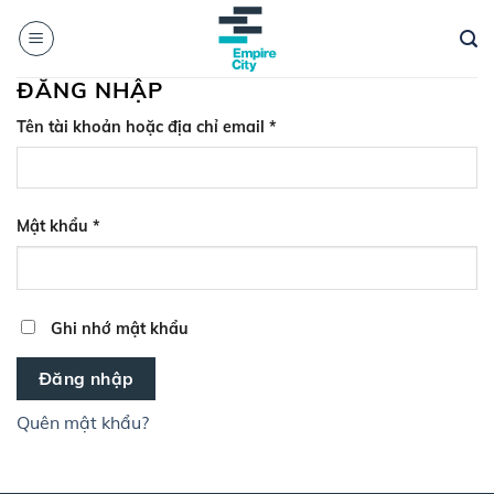
Skip
to
content
ĐĂNG NHẬP
Bắt
Tên tài khoản hoặc địa chỉ email
*
buộc
Bắt
Mật khẩu
*
buộc
Ghi nhớ mật khẩu
Đăng nhập
Quên mật khẩu?