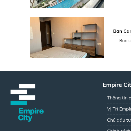
Ban Can
Ban ca
Empire Ci
Thông tin 
Vị Trí Empi
Chủ đầu tư