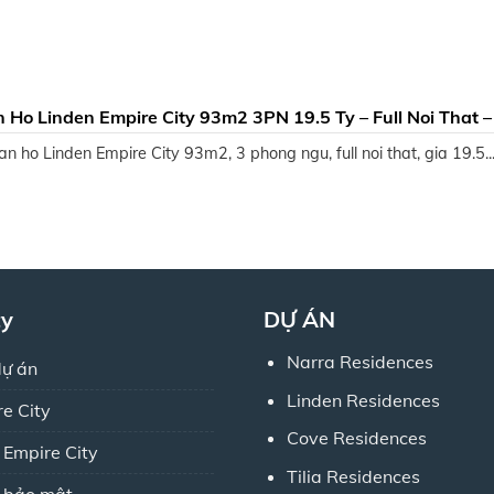
 Ho Linden Empire City 93m2 3PN 19.5 Ty – Full Noi That –
So San Song
n ho Linden Empire City 93m2, 3 phong ngu, full noi that, gia 19.5..
ty
DỰ ÁN
Narra Residences
dự án
Linden Residences
re City
Cove Residences
 Empire City
Tilia Residences