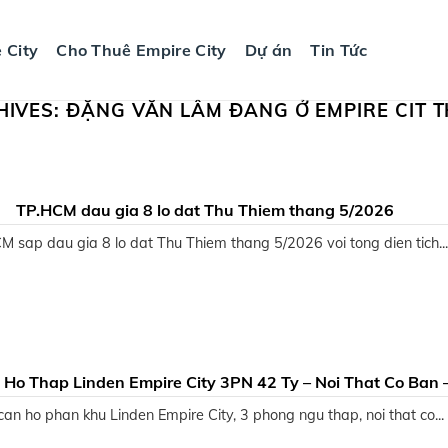
 City
Cho Thuê Empire City
Dự án
Tin Tức
HIVES:
ĐẶNG VĂN LÂM ĐANG Ở EMPIRE CIT T
TP.HCM dau gia 8 lo dat Thu Thiem thang 5/2026
M sap dau gia 8 lo dat Thu Thiem thang 5/2026 voi tong dien tich..
Ho Thap Linden Empire City 3PN 42 Ty – Noi That Co Ban 
So San Song
an ho phan khu Linden Empire City, 3 phong ngu thap, noi that co...