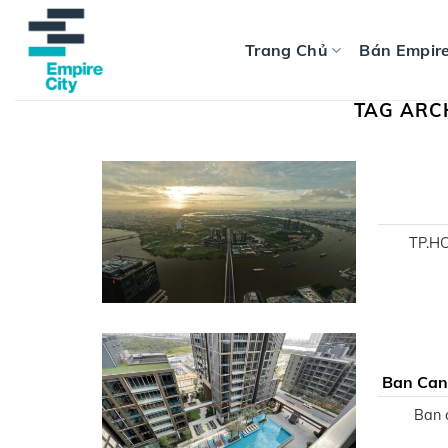
Skip
to
Trang Chủ
Bán Empire
content
TAG ARC
TP.HC
Ban Can 
Ban c