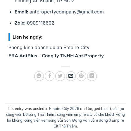
Phuong An Khanh, TP HCM
Email:
antpropertycompany@gmail.com
Zalo:
0909116602
Lien he ngay:
Phong kinh doanh du an Empire City
ERA AntPlus – Cong ty TNHH Ant Property
This entry was posted in
Empire City 2026
and tagged
bio tri
,
cải tạo
công viên bờ sông Thủ Thiêm
,
công viên empire city có cho khách vãng
lai không
,
công viên ven sông Sài Gòn
,
Đặng Văn Lâm đang ở Empire
Cit Thủ Thiêm
.