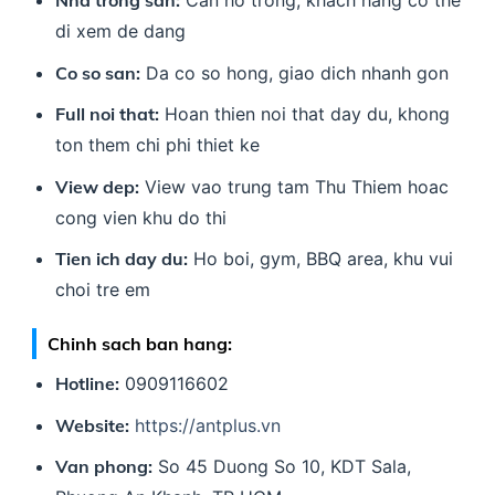
di xem de dang
Co so san:
Da co so hong, giao dich nhanh gon
Full noi that:
Hoan thien noi that day du, khong
ton them chi phi thiet ke
View dep:
View vao trung tam Thu Thiem hoac
cong vien khu do thi
Tien ich day du:
Ho boi, gym, BBQ area, khu vui
choi tre em
Chinh sach ban hang:
Hotline:
0909116602
Website:
https://antplus.vn
Van phong:
So 45 Duong So 10, KDT Sala,