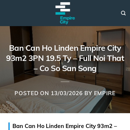
Skip
to
content
Ban Can Ho Linden Empire City
93m2 3PN 19.5 Ty – Full Noi That
– Co So San Song
POSTED ON
13/03/2026
BY
EMPIRE
Ban Can Ho Linden Empire City 93m2 –