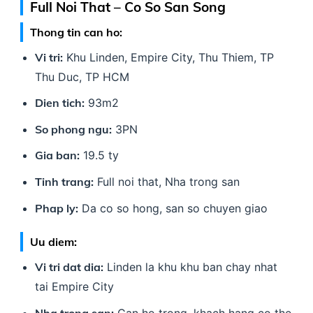
Full Noi That – Co So San Song
Thong tin can ho:
Vi tri:
Khu Linden, Empire City, Thu Thiem, TP
Thu Duc, TP HCM
Dien tich:
93m2
So phong ngu:
3PN
Gia ban:
19.5 ty
Tinh trang:
Full noi that, Nha trong san
Phap ly:
Da co so hong, san so chuyen giao
Uu diem:
Vi tri dat dia:
Linden la khu khu ban chay nhat
tai Empire City
Nha trong san:
Can ho trong, khach hang co the