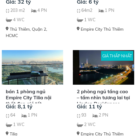
Giá: 32 tỷ
Giá: 6 tỷ
203 m2
4 PN
64m2
1 PN
4 WC
1 WC
Thủ Thiêm, Quận 2,
Empire City Thủ Thiêm
HCMC
GIÁ THẤP NHẤT
bán 1 phòng ngủ
2 phòng ngủ tầng cao
Empire City Tilia nội
– tầm nhìn tương lai tại
thất đẹp giá tốt
Linden Residences
Giá: 8,1 tỷ
Giá: 11 tỷ
64
1 PN
93
2 PN
1 WC
2 WC
Tilia
Empire City Thủ Thiêm