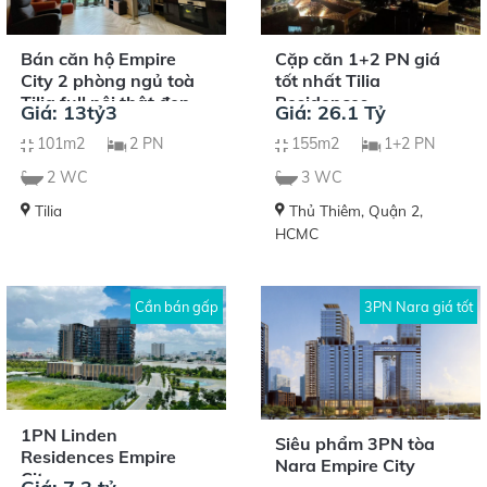
Bán căn hộ Empire
Cặp căn 1+2 PN giá
City 2 phòng ngủ toà
tốt nhất Tilia
Tilia full nội thât đẹp
Residences
Giá: 13tỷ3
Giá: 26.1 Tỷ
101m2
2 PN
155m2
1+2 PN
2 WC
3 WC
Tilia
Thủ Thiêm, Quận 2,
HCMC
Cần bán gấp
3PN Nara giá tốt
1PN Linden
Siêu phẩm 3PN tòa
Residences Empire
Nara Empire City
City