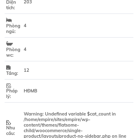
203
Diện
tích:
4
Phòng
ngủ:
4
Phòng
wc:
12
Tầng:
Pháp
HĐMB
lý:
Warning
: Undefined variable $cat_count in
/home/empire/sites/empire/wp-
content/themes/flatsome-
Nhu
child/woocommerce/single-
cầu:
product/layouts/product-no-sidebar.php
on line