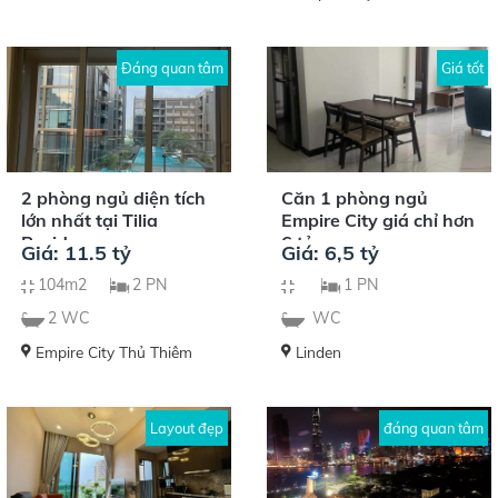
Đáng quan tâm
Giá tốt
2 phòng ngủ diện tích
Căn 1 phòng ngủ
lớn nhất tại Tilia
Empire City giá chỉ hơn
Residences
6 tỷ
Giá: 11.5 tỷ
Giá: 6,5 tỷ
104m2
2 PN
1 PN
2 WC
WC
Empire City Thủ Thiêm
Linden
Layout đẹp
đáng quan tâm