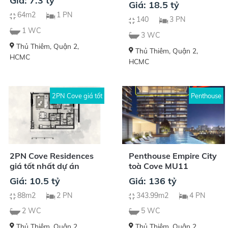
Giá: 7.3 tỷ
Giá: 18.5 tỷ
64m2
1 PN
140
3 PN
1 WC
3 WC
Thủ Thiêm, Quận 2,
Thủ Thiêm, Quận 2,
HCMC
HCMC
2PN Cove giá tốt
Penthouse
2PN Cove Residences
Penthouse Empire City
giá tốt nhất dự án
toà Cove MU11
Giá: 10.5 tỷ
Giá: 136 tỷ
88m2
2 PN
343.99m2
4 PN
2 WC
5 WC
Thủ Thiêm, Quận 2,
Thủ Thiêm, Quận 2,