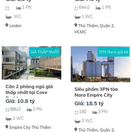
1 PN
64m2
1 PN
WC
1 WC
Linden
Thủ Thiêm, Quận 2,
HCMC
GIÁ THẤP NHẤT
3PN Nara giá tốt
Căn 2 phòng ngủ giá
Siêu phẩm 3PN tòa
thấp nhất tại Cove
Nara Empire City
Residences
Giá: 10.8 tỷ
Giá: 18.5 tỷ
88M2
2 PN
140
3 PN
2 WC
3 WC
Empire City Thủ Thiêm
Thủ Thiêm, Quận 2,