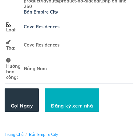
product/layouts/product-no-sidebar.php
on line
250
Bán Empire City
Cove Residences
Loại:
Cove Residences
Tòa:
Hướng
Đông Nam
ban
công:
Gọi Ngay
Đăng ký xem nhà
Trang Chủ
/
Bán Empire City