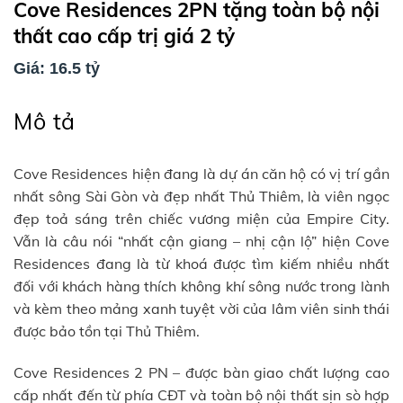
Cove Residences 2PN tặng toàn bộ nội
thất cao cấp trị giá 2 tỷ
Giá: 16.5 tỷ
Mô tả
Cove Residences hiện đang là dự án căn hộ có vị trí gần
nhất sông Sài Gòn và đẹp nhất Thủ Thiêm, là viên ngọc
đẹp toả sáng trên chiếc vương miện của Empire City.
Vẫn là câu nói “nhất cận giang – nhị cận lộ” hiện Cove
Residences đang là từ khoá được tìm kiếm nhiều nhất
đối với khách hàng thích không khí sông nước trong lành
và kèm theo mảng xanh tuyệt vời của lâm viên sinh thái
được bảo tồn tại Thủ Thiêm.
Cove Residences 2 PN – được bàn giao chất lượng cao
cấp nhất đến từ phía CĐT và toàn bộ nội thất sịn sò hợp