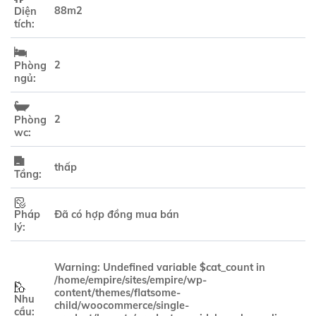
88m2
Diện
tích:
2
Phòng
ngủ:
2
Phòng
wc:
thấp
Tầng:
Pháp
Đã có hợp đồng mua bán
lý:
Warning
: Undefined variable $cat_count in
/home/empire/sites/empire/wp-
content/themes/flatsome-
Nhu
child/woocommerce/single-
cầu: