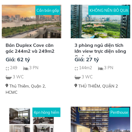
Cần bán gấp
KHÔNG NÊN BỎ QUA
Bán Duplex Cove căn
3 phòng ngủ diện tích
góc 244m2 và 249m2
lớn view trực diện sông
Quận 1
Giá: 62 tỷ
Giá: 27 tỷ
249
3 PN
144m2
3 PN
3 WC
3 WC
Thủ Thiêm, Quận 2,
THỦ THIÊM, QUẬN 2
HCMC
4pn hàng hiếm
Penthouse