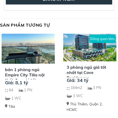
SẢN PHẨM TƯƠNG TỰ
Đáng quan tâm
3 phòng ngủ giá tốt
bán 1 phòng ngủ
nhất tại Cove
Empire City Tilia nội
Residences
Giá: 34 tỷ
thất đẹp giá tốt
Giá: 8,1 tỷ
164m2
3 PN
64
1 PN
3 WC
1 WC
Thủ Thiêm, Quận 2,
Tilia
HCMC