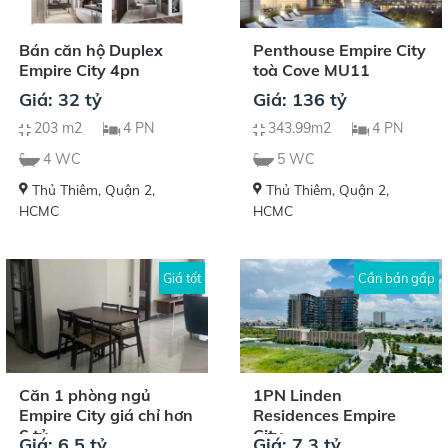
Bán căn hộ Duplex
Penthouse Empire City
Empire City 4pn
toà Cove MU11
Giá: 32 tỷ
Giá: 136 tỷ
203 m2
4 PN
343.99m2
4 PN
4 WC
5 WC
Thủ Thiêm, Quận 2,
Thủ Thiêm, Quận 2,
HCMC
HCMC
Giá tốt
Cần bán gấp
Căn 1 phòng ngủ
1PN Linden
Empire City giá chỉ hơn
Residences Empire
6 tỷ
City
Giá: 6,5 tỷ
Giá: 7.3 tỷ