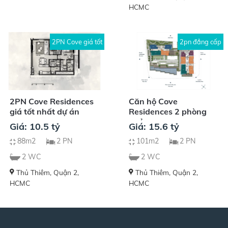
HCMC
2PN Cove giá tốt
2pn đẳng cấp
2PN Cove Residences
Căn hộ Cove
giá tốt nhất dự án
Residences 2 phòng
ngủ
Giá: 10.5 tỷ
Giá: 15.6 tỷ
88m2
2 PN
101m2
2 PN
2 WC
2 WC
Thủ Thiêm, Quận 2,
Thủ Thiêm, Quận 2,
HCMC
HCMC