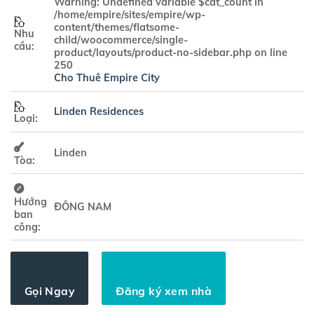
Warning
: Undefined variable $cat_count in
/home/empire/sites/empire/wp-
content/themes/flatsome-
Nhu
child/woocommerce/single-
cầu:
product/layouts/product-no-sidebar.php
on line
250
Cho Thuê Empire City
Linden Residences
Loại:
Linden
Tòa:
Hướng
ĐÔNG NAM
ban
công:
Gọi Ngay
Đăng ký xem nhà