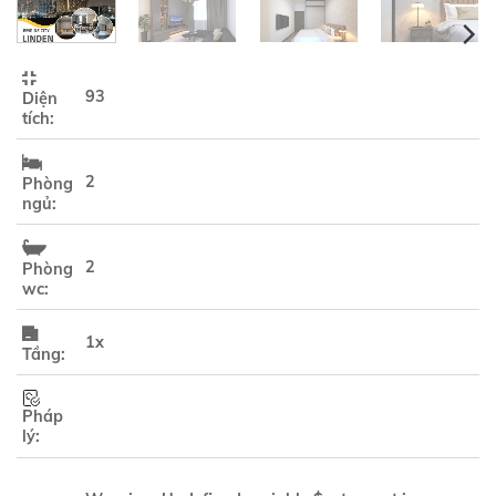
93
Diện
tích:
2
Phòng
ngủ:
2
Phòng
wc:
1x
Tầng:
Pháp
lý: