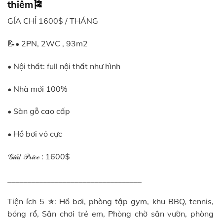
thiêm🎏
GÍA CHỈ 1600$ / THÁNG
📝• 2PN, 2WC , 93m2
• Nội thất: full nội thất như hình
• Nhà mới 100%
• Sàn gỗ cao cấp
• Hồ bơi vô cực
𝒢𝒾𝒶́/ 𝒫𝓇𝒾𝒸ℯ : 1600$
__________________________________
Tiện ích 5 ✯: Hồ bơi, phòng tập gym, khu BBQ, tennis,
bóng rổ, Sân chơi trẻ em, Phòng chờ sân vườn, phòng