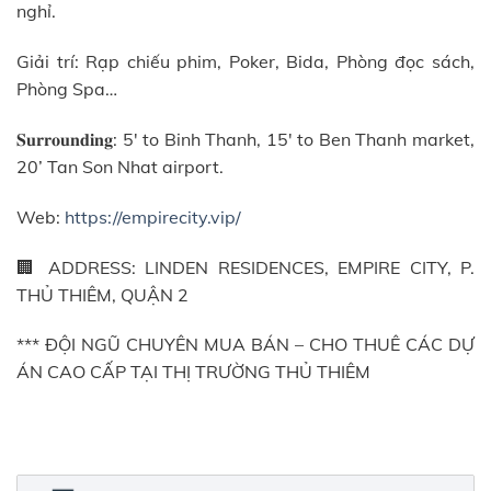
nghỉ.
Giải trí: Rạp chiếu phim, Poker, Bida, Phòng đọc sách,
Phòng Spa…
𝐒𝐮𝐫𝐫𝐨𝐮𝐧𝐝𝐢𝐧𝐠: 5′ to Binh Thanh, 15′ to Ben Thanh market,
20’ Tan Son Nhat airport.
Web:
https://empirecity.vip/
🏢 ADDRESS: LINDEN RESIDENCES, EMPIRE CITY, P.
THỦ THIÊM, QUẬN 2
*** ĐỘI NGŨ CHUYÊN MUA BÁN – CHO THUÊ CÁC DỰ
ÁN CAO CẤP TẠI THỊ TRƯỜNG THỦ THIÊM