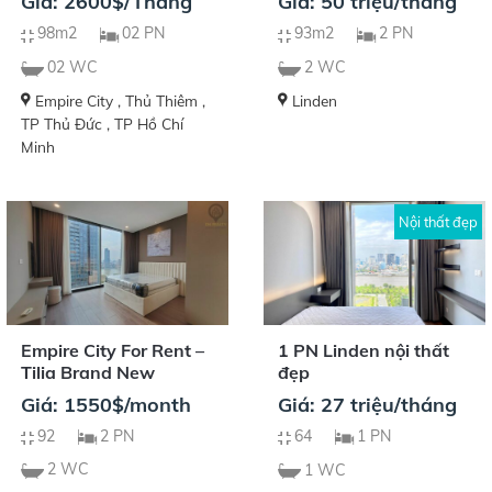
Giá: 2600$/Tháng
Giá: 50 triệu/tháng
98m2
02 PN
93m2
2 PN
02 WC
2 WC
Empire City , Thủ Thiêm ,
Linden
TP Thủ Đức , TP Hồ Chí
Minh
Nội thất đẹp
Empire City For Rent –
1 PN Linden nội thất
Tilia Brand New
đẹp
Giá: 1550$/month
Giá: 27 triệu/tháng
92
2 PN
64
1 PN
2 WC
1 WC