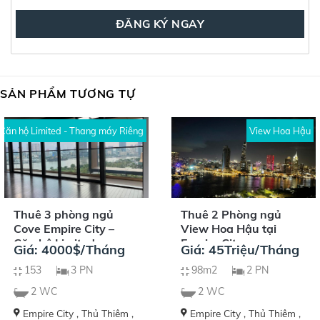
SẢN PHẨM TƯƠNG TỰ
Căn hộ Limited - Thang máy Riêng
View Hoa Hậu
Thuê 3 phòng ngủ
Thuê 2 Phòng ngủ
Cove Empire City –
View Hoa Hậu tại
Căn hộ Limited
Empire City
Giá: 4000$/Tháng
Giá: 45Triệu/Tháng
153
3 PN
98m2
2 PN
2 WC
2 WC
Empire City , Thủ Thiêm ,
Empire City , Thủ Thiêm ,