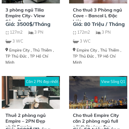
Cho thuê 3 Phòng ngủ
3 phòng ngủ Tilia
Cove – Bancol L Đặc
Empire City- View
biệt
Sông Đẹp
Giá: 80 Triệu / Tháng
Giá: 3500$/Tháng
172m2
3 PN
127m2
3 PN
3 WC
3 WC
Empire City , Thủ Thiêm ,
Empire City , Thủ Thiêm ,
TP Thủ Đức , TP Hồ Chí
TP Thủ Đức , TP Hồ Chí
Minh
Minh
Căn 2 PN đẹp nhất
View Sông Q1
Thuê 2 phòng ngủ
Cho thuê Empire City
Empire – 2PN Đẹp
căn 2 phòng ngủ full
nhất Empire
nội thất view đẹp