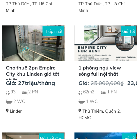
TP Thủ Đức , TP Hồ Chí
TP Thủ Đức , TP Hồ Chí
Minh
Minh
Thấp nhất
Giá Tốt
Cho thuê 2pn Empire
1 phòng ngủ view
City khu Linden giá tốt
sông full nội thất
nhất
Giá 
Giá: 27triệu/tháng
Giá:
25,000,000
₫
23,
93
2 PN
62m2
1 PN
2 WC
1 WC
Linden
Thủ Thiêm, Quận 2,
HCMC
Nội thất đẹp
giá tốt