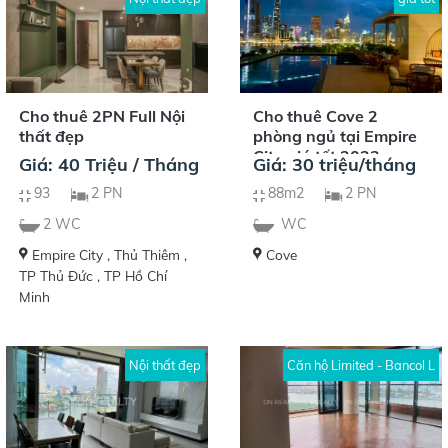
Cho thuê Cove 2
Cho thuê 2PN Full Nội
phòng ngủ tại Empire
thất đẹp
City giá tốt 2023
Giá: 30 triệu/tháng
Giá: 40 Triệu / Tháng
88m2
2 PN
93
2 PN
WC
2 WC
Cove
Empire City , Thủ Thiêm ,
TP Thủ Đức , TP Hồ Chí
Minh
Nội thất đẹp
Căn hộ Limited - Bancol L