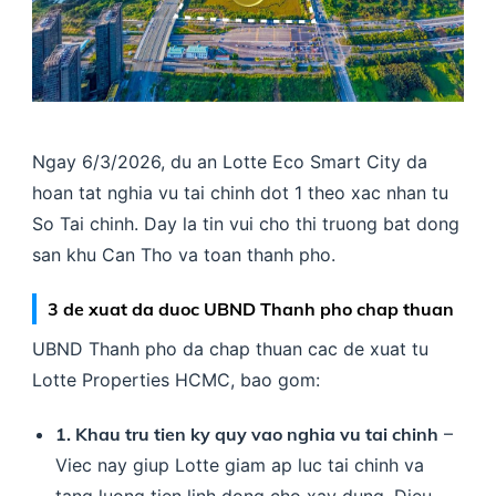
Ngay 6/3/2026, du an Lotte Eco Smart City da
hoan tat nghia vu tai chinh dot 1 theo xac nhan tu
So Tai chinh. Day la tin vui cho thi truong bat dong
san khu Can Tho va toan thanh pho.
3 de xuat da duoc UBND Thanh pho chap thuan
UBND Thanh pho da chap thuan cac de xuat tu
Lotte Properties HCMC, bao gom:
1. Khau tru tien ky quy vao nghia vu tai chinh
–
Viec nay giup Lotte giam ap luc tai chinh va
tang luong tien linh dong cho xay dung. Dieu