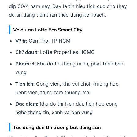
dip 30/4 nam nay. Day la tin hieu tich cuc cho thay
du an dang tien trien theo dung ke hoach.
Ve du an Lotte Eco Smart City
V? tr:
Can Tho, TP HCM
Ch? dau t:
Lotte Properties HCMC
Pham vi:
Khu do thi thong minh, phat trien ben
vung
Tien ich:
Cong vien, khu vui choi, truong hoc,
benh vien, trung tam thuong mai
Dac diem:
Khu do thi hien dai, tich hop cong
nghe thong tin, xanh va ben vung
Tac dong den thi truong bat dong san