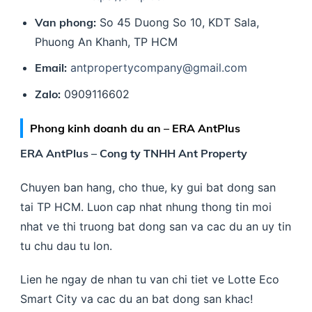
Van phong:
So 45 Duong So 10, KDT Sala,
Phuong An Khanh, TP HCM
Email:
antpropertycompany@gmail.com
Zalo:
0909116602
Phong kinh doanh du an – ERA AntPlus
ERA AntPlus – Cong ty TNHH Ant Property
Chuyen ban hang, cho thue, ky gui bat dong san
tai TP HCM. Luon cap nhat nhung thong tin moi
nhat ve thi truong bat dong san va cac du an uy tin
tu chu dau tu lon.
Lien he ngay de nhan tu van chi tiet ve Lotte Eco
Smart City va cac du an bat dong san khac!