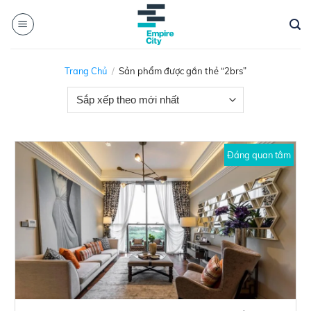
Skip
to
content
Trang Chủ
/
Sản phẩm được gắn thẻ “2brs”
Đáng quan tâm