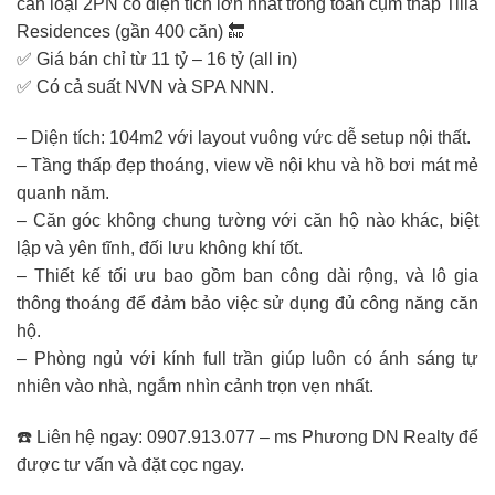
căn loại 2PN có diện tích lớn nhất trong toàn cụm tháp Tilia
Residences (gần 400 căn) 🔚
✅ Giá bán chỉ từ 11 tỷ – 16 tỷ (all in)
✅ Có cả suất NVN và SPA NNN.
– Diện tích: 104m2 với layout vuông vức dễ setup nội thất.
– Tầng thấp đẹp thoáng, view về nội khu và hồ bơi mát mẻ
quanh năm.
– Căn góc không chung tường với căn hộ nào khác, biệt
lập và yên tĩnh, đối lưu không khí tốt.
– Thiết kế tối ưu bao gồm ban công dài rộng, và lô gia
thông thoáng để đảm bảo việc sử dụng đủ công năng căn
hộ.
– Phòng ngủ với kính full trần giúp luôn có ánh sáng tự
nhiên vào nhà, ngắm nhìn cảnh trọn vẹn nhất.
☎️ Liên hệ ngay: 0907.913.077 – ms Phương DN Realty để
được tư vấn và đặt cọc ngay.