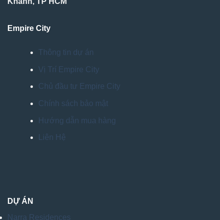
Khánh, TP HCM
Empire City
Thông tin dự án
Vị Trí Empire City
Chủ đầu tư Empire City
Chính sách bảo mật
Hướng dẫn mua hàng
Liên Hệ
DỰ ÁN
Narra Residences