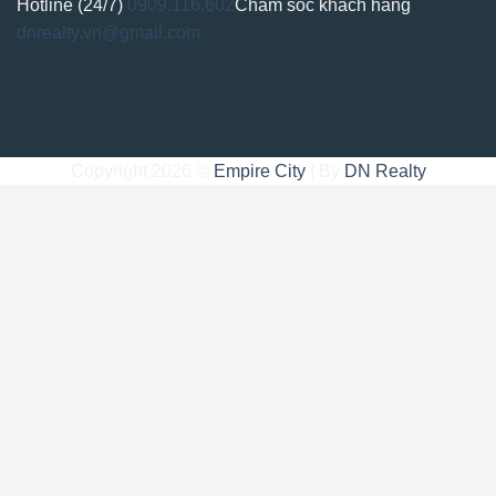
Hotline (24/7)
0909.116.602
Chăm sóc khách hàng
dnrealty.vn@gmail.com
Copyright 2026 ©
Empire City
| By
DN Realty