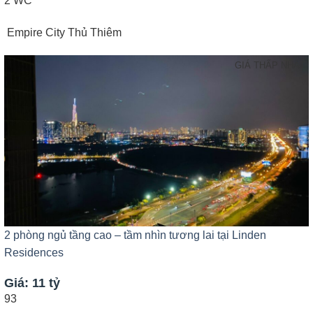
2 WC
Empire City Thủ Thiêm
GIÁ THẤP NHẤT
2 phòng ngủ tầng cao – tầm nhìn tương lai tại Linden
Residences
Giá: 11 tỷ
93