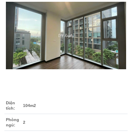
Diện
104m2
tích:
Phòng
2
ngủ: