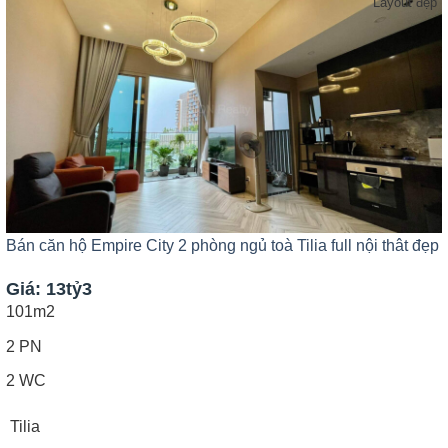
Layout đẹp
Bán căn hộ Empire City 2 phòng ngủ toà Tilia full nội thât đẹp
Giá: 13tỷ3
101m2
2 PN
2 WC
Tilia