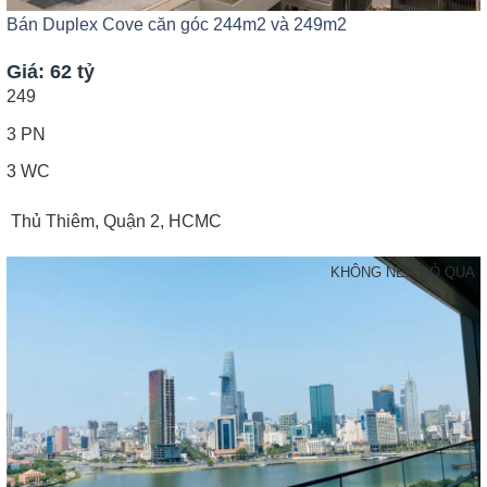
Bán Duplex Cove căn góc 244m2 và 249m2
Giá: 62 tỷ
249
3 PN
3 WC
Thủ Thiêm, Quận 2, HCMC
KHÔNG NÊN BỎ QUA