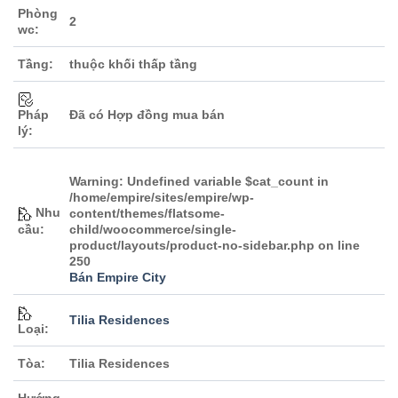
Phòng
2
wc:
Tầng:
thuộc khối thấp tầng
Đã có Hợp đồng mua bán
Pháp
lý:
Warning
: Undefined variable $cat_count in
/home/empire/sites/empire/wp-
Nhu
content/themes/flatsome-
cầu:
child/woocommerce/single-
product/layouts/product-no-sidebar.php
on line
250
Bán Empire City
Tilia Residences
Loại:
Tòa:
Tilia Residences
Hướng