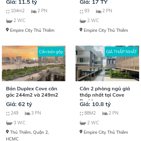
Giá: 11.5 tỷ
Giá: 17 TỶ
104m2
2 PN
93
2 PN
2 WC
2 WC
Empire City Thủ Thiêm
Empire City Thủ Thiêm
Cần bán gấp
GIÁ THẤP NHẤT
Bán Duplex Cove căn
Căn 2 phòng ngủ giá
góc 244m2 và 249m2
thấp nhất tại Cove
Residences
Giá: 62 tỷ
Giá: 10.8 tỷ
249
3 PN
88M2
2 PN
3 WC
2 WC
Thủ Thiêm, Quận 2,
Empire City Thủ Thiêm
HCMC