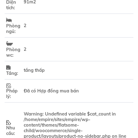
91m2
Diện
tích:
2
Phòng
ngủ:
2
Phòng
wc:
tầng thấp
Tầng:
Pháp
Đã có Hợp đồng mua bán
lý:
Warning
: Undefined variable $cat_count in
/home/empire/sites/empire/wp-
content/themes/flatsome-
Nhu
child/woocommerce/single-
cầu:
product/layouts/product-no-sidebar.php
on line