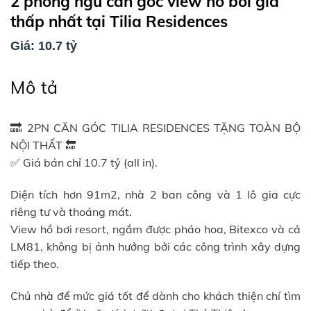
2 phòng ngủ căn góc view hồ bơi giá
thấp nhất tại Tilia Residences
Giá: 10.7 tỷ
Mô tả
🔜 2PN CĂN GÓC TILIA RESIDENCES TẶNG TOÀN BỘ
NỘI THẤT 🔚
✅ Giá bán chỉ 10.7 tỷ (all in).
Diện tích hơn 91m2, nhà 2 ban công và 1 lô gia cực
riêng tư và thoáng mát.
View hồ bơi resort, ngắm được pháo hoa, Bitexco và cả
LM81, không bị ảnh hưởng bởi các công trình xây dựng
tiếp theo.
Chủ nhà để mức giá tốt để dành cho khách thiện chí tìm