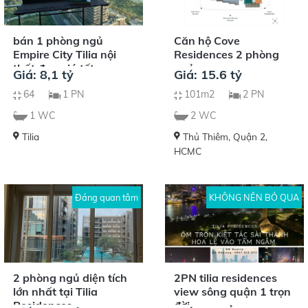
bán 1 phòng ngủ
Căn hộ Cove
Empire City Tilia nội
Residences 2 phòng
thất đẹp giá tốt
ngủ
Giá: 8,1 tỷ
Giá: 15.6 tỷ
64
1 PN
101m2
2 PN
1 WC
2 WC
Tilia
Thủ Thiêm, Quận 2,
HCMC
Đáng quan tâm
KHÔNG NÊN BỎ QUA
2 phòng ngủ diện tích
2PN tilia residences
lớn nhất tại Tilia
view sông quận 1 trọn
Residences
đời.