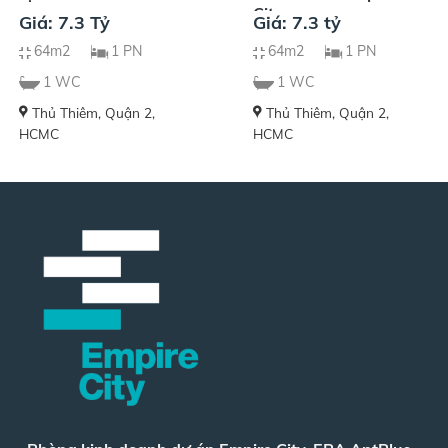
City
Giá: 7.3 Tỷ
Giá: 7.3 tỷ
64m2
1 PN
64m2
1 PN
1 WC
1 WC
Thủ Thiêm, Quận 2,
Thủ Thiêm, Quận 2,
HCMC
HCMC