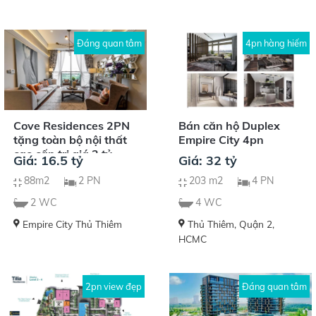
Đáng quan tâm
4pn hàng hiếm
Cove Residences 2PN
Bán căn hộ Duplex
tặng toàn bộ nội thất
Empire City 4pn
cao cấp trị giá 2 tỷ
Giá: 16.5 tỷ
Giá: 32 tỷ
88m2
2 PN
203 m2
4 PN
2 WC
4 WC
Empire City Thủ Thiêm
Thủ Thiêm, Quận 2,
HCMC
2pn view đẹp
Đáng quan tâm