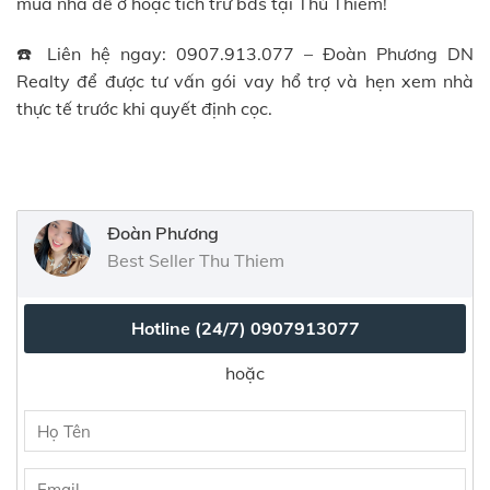
mua nhà để ở hoặc tích trữ bđs tại Thủ Thiêm!
☎️ Liên hệ ngay: 0907.913.077 – Đoàn Phương DN
Realty để được tư vấn gói vay hổ trợ và hẹn xem nhà
thực tế trước khi quyết định cọc.
Đoàn Phương
Best Seller Thu Thiem
Hotline (24/7)
0907913077
hoặc