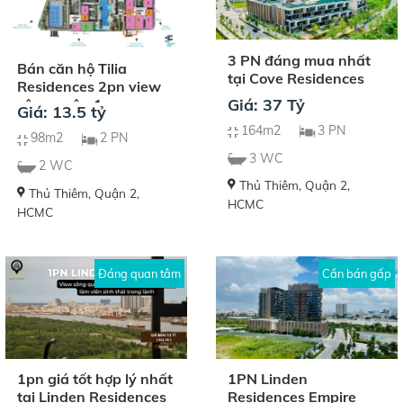
3 PN đáng mua nhất
Bán căn hộ Tilia
tại Cove Residences
Residences 2pn view
Giá: 37 Tỷ
sông quận 1
Giá: 13.5 tỷ
164m2
3 PN
98m2
2 PN
3 WC
2 WC
Thủ Thiêm, Quận 2,
Thủ Thiêm, Quận 2,
HCMC
HCMC
Đáng quan tâm
Cần bán gấp
1pn giá tốt hợp lý nhất
1PN Linden
tại Linden Residences
Residences Empire