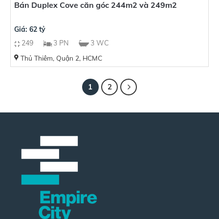
Bán Duplex Cove căn góc 244m2 và 249m2
Giá: 62 tỷ
249
3 PN
3 WC
Thủ Thiêm, Quận 2, HCMC
1
2