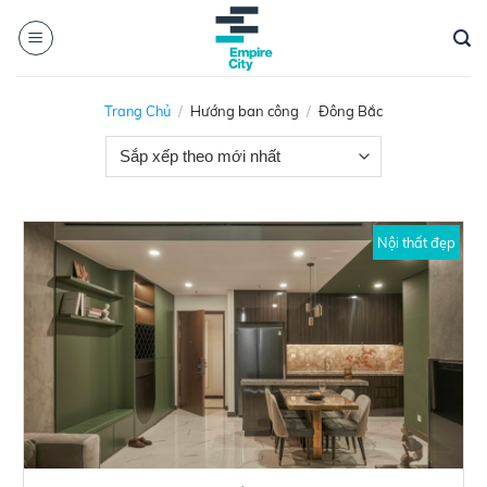
Skip
to
content
Trang Chủ
/
Hướng ban công
/
Đông Bắc
Nội thất đẹp