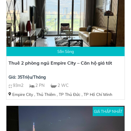
Sẵn Sàng
Thuê 2 phòng ngủ Empire City – Căn hộ giá tốt
Giá: 35Triệu/Tháng
93m2
2 PN
2 WC
Empire City , Thủ Thiêm , TP Thủ Đức , TP Hồ Chí Minh
GIÁ THẤP NHẤT