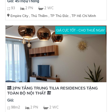
Giá: 45Triệu/Tháng
93
2 PN
2 WC
Empire City , Thủ Thiêm , TP Thủ Đức , TP Hồ Chí Minh
GIÁ CỰC TỐT - CHO THUÊ NGAY
🔜 2PN TẦNG TRUNG TILIA RESIDENCES TẶNG
TOÀN BỘ NỘI THẤT 🔚
Giá:
98m2
2 PN
2 WC