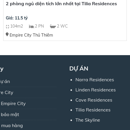
2 phòng ngủ diện tích lớn nhất tại Tilia Residences
Giá: 11.5 tỷ
104m2
2 PN
2 WC
Empire City Thủ Thiêm
ty
DỰ ÁN
Narra Residences
dự án
Linden Residences
re City
Cove Residences
 Empire City
Tilia Residences
h bảo mật
The Skyline
 mua hàng