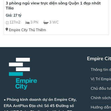
3 phòng ngủ view trực diện sông Quận 1 đẹp nhất
Tilia
Giá: 27 tỷ
127m2
3 PN
3 WC
Empire City Thủ Thiêm
Empire Ci
Thông tin 
Vị Trí Empi
Chủ đầu tư
Chính sác
•
Phòng kinh doanh dự án Empire City,
ERA AntPlus
Địa chỉ: Số 45 Đường số
Hướng dẫn