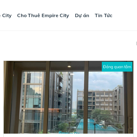
 City
Cho Thuê Empire City
Dự án
Tin Tức
Đáng quan tâm