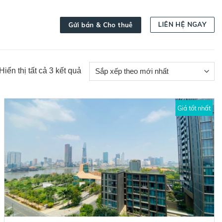
LIÊN HỆ NGAY
Gửi bán & Cho thuê
Đã
Hiển thị tất cả 3 kết quả
sắp
xếp
theo
Giá tốt nhất
mới
nhất