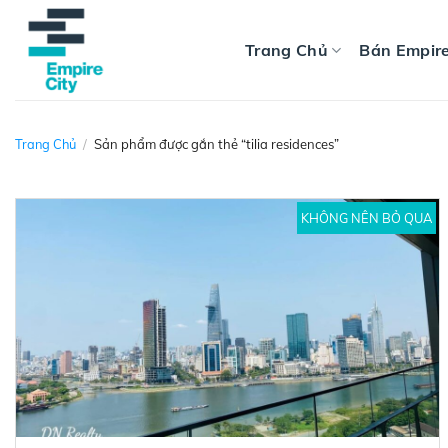
Skip
to
Trang Chủ
Bán Empire
content
Trang Chủ
/
Sản phẩm được gắn thẻ “tilia residences”
KHÔNG NÊN BỎ QUA