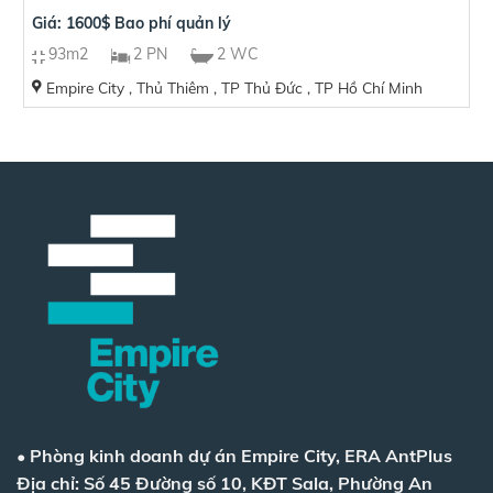
Giá: 1600$ Bao phí quản lý
93m2
2 PN
2 WC
Empire City , Thủ Thiêm , TP Thủ Đức , TP Hồ Chí Minh
•
Phòng kinh doanh dự án Empire City, ERA AntPlus
Địa chỉ: Số 45 Đường số 10, KĐT Sala, Phường An