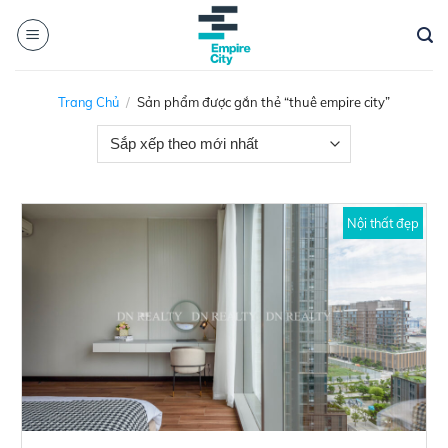
Skip
to
content
Trang Chủ
/
Sản phẩm được gắn thẻ “thuê empire city”
Nội thất đẹp