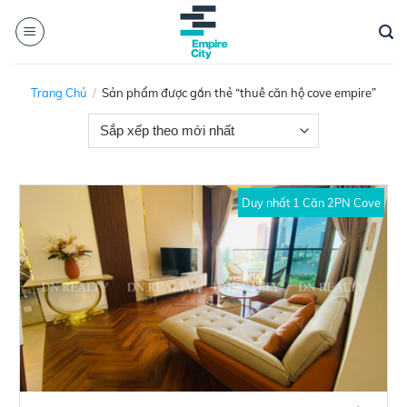
Skip
to
content
Trang Chủ
/
Sản phẩm được gắn thẻ “thuê căn hộ cove empire”
Duy nhất 1 Căn 2PN Cove