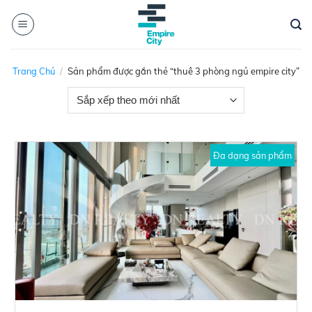
Skip
to
content
Trang Chủ
/
Sản phẩm được gắn thẻ “thuê 3 phòng ngủ empire city”
Đa dạng sản phẩm