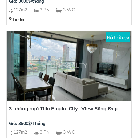
Giá: 3000$/tháng
127m2
3 PN
3 WC
Linden
Nội thất đẹp
3 phòng ngủ Tilia Empire City- View Sông Đẹp
Giá: 3500$/Tháng
127m2
3 PN
3 WC