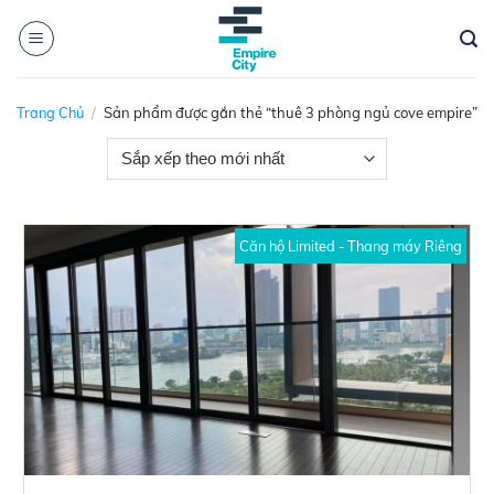
Skip
to
content
Trang Chủ
/
Sản phẩm được gắn thẻ “thuê 3 phòng ngủ cove empire”
Căn hộ Limited - Thang máy Riêng