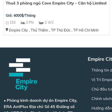
Thuê 3 phòng ngủ Cove Empire City – Căn hộ Limited
Giá: 4000$/Tháng
153
3 PN
2 WC
Empire City , Thủ Thiêm , TP Thủ Đức , TP Hồ Chí Minh
Empire Ci
Thông tin 
Vị Trí Empi
Chủ đầu tư
Chính sác
•
Phòng kinh doanh dự án Empire City,
ERA AntPlus
Địa chỉ: Số 45 Đường số
Hướng dẫn