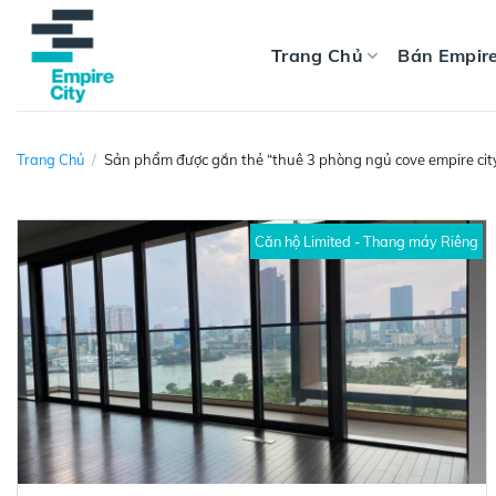
Skip
to
Trang Chủ
Bán Empire
content
Trang Chủ
/
Sản phẩm được gắn thẻ “thuê 3 phòng ngủ cove empire cit
Căn hộ Limited - Thang máy Riêng