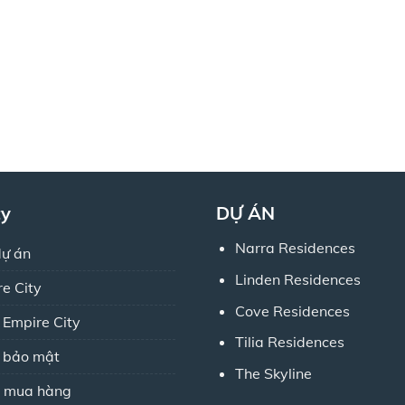
ty
DỰ ÁN
Narra Residences
dự án
Linden Residences
re City
Cove Residences
 Empire City
Tilia Residences
h bảo mật
The Skyline
 mua hàng