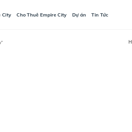
 City
Cho Thuê Empire City
Dự án
Tin Tức
H
y”