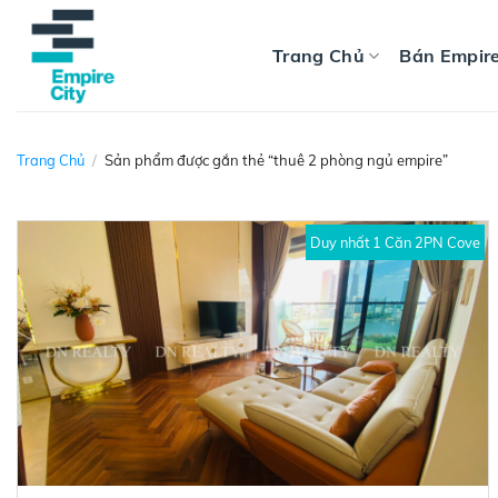
Skip
to
Trang Chủ
Bán Empire
content
Trang Chủ
/
Sản phẩm được gắn thẻ “thuê 2 phòng ngủ empire”
Duy nhất 1 Căn 2PN Cove