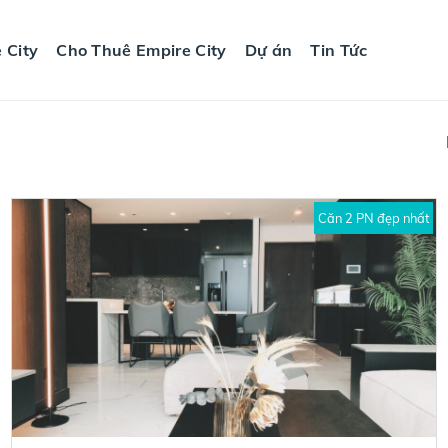
 City
Cho Thuê Empire City
Dự án
Tin Tức
Căn 2 PN đẹp nhất