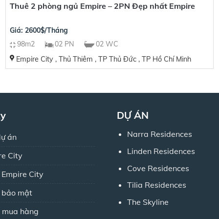
Thuê 2 phòng ngủ Empire – 2PN Đẹp nhất Empire
Giá: 2600$/Tháng
98m2
02 PN
02 WC
Empire City , Thủ Thiêm , TP Thủ Đức , TP Hồ Chí Minh
ty
DỰ ÁN
Narra Residences
dự án
Linden Residences
re City
Cove Residences
 Empire City
Tilia Residences
h bảo mật
The Skyline
 mua hàng