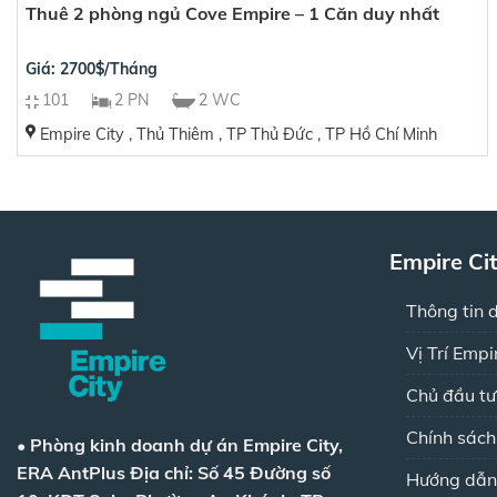
Thuê 2 phòng ngủ Cove Empire – 1 Căn duy nhất
Giá: 2700$/Tháng
101
2 PN
2 WC
Empire City , Thủ Thiêm , TP Thủ Đức , TP Hồ Chí Minh
Empire Ci
Thông tin 
Vị Trí Empi
Chủ đầu tư
Chính sác
•
Phòng kinh doanh dự án Empire City,
ERA AntPlus
Địa chỉ: Số 45 Đường số
Hướng dẫn