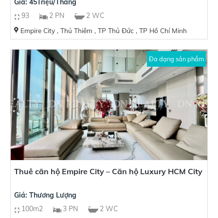
Giá: 45Triệu/Tháng
93
2 PN
2 WC
Empire City , Thủ Thiêm , TP Thủ Đức , TP Hồ Chí Minh
Đa dạng sản phẩm
Thuê căn hộ Empire City – Căn hộ Luxury HCM City
Giá: Thương Lượng
100m2
3 PN
2 WC