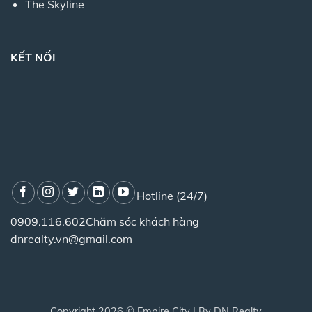
The Skyline
KẾT NỐI
Hotline (24/7)
0909.116.602
Chăm sóc khách hàng
dnrealty.vn@gmail.com
Copyright 2026 ©
Empire City
| By
DN Realty