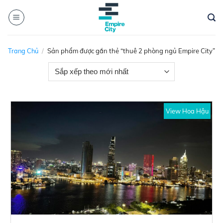
Skip
to
content
Trang Chủ
/
Sản phẩm được gắn thẻ “thuê 2 phòng ngủ Empire City”
View Hoa Hậu