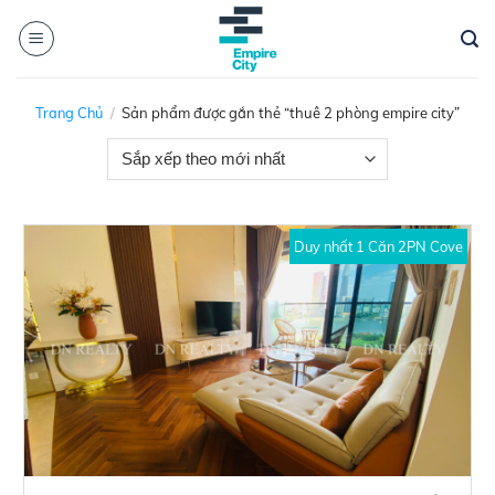
Skip
to
content
Trang Chủ
/
Sản phẩm được gắn thẻ “thuê 2 phòng empire city”
Duy nhất 1 Căn 2PN Cove