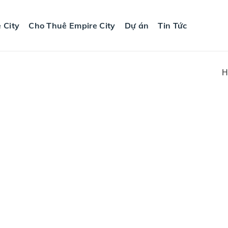
 City
Cho Thuê Empire City
Dự án
Tin Tức
H