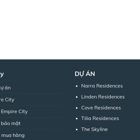
ty
DỰ ÁN
Narra Residences
dự án
Linden Residences
re City
Cove Residences
 Empire City
Tilia Residences
h bảo mật
The Skyline
 mua hàng