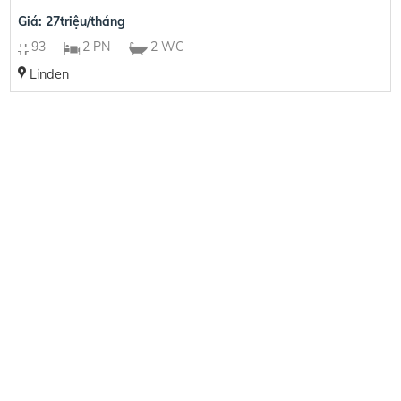
Giá: 27triệu/tháng
93
2 PN
2 WC
Linden