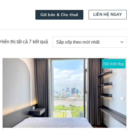
LIÊN HỆ NGAY
Gửi bán & Cho thuê
Đã
Hiển thị tất cả 7 kết quả
sắp
xếp
theo
Nội thất đẹp
mới
nhất