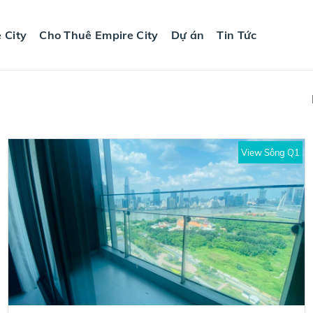
 City
Cho Thuê Empire City
Dự án
Tin Tức
View Sông Q1