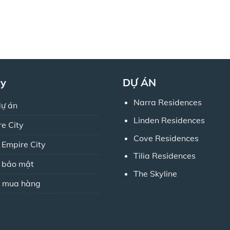
ty
DỰ ÁN
Narra Residences
dự án
Linden Residences
re City
Cove Residences
 Empire City
Tilia Residences
h bảo mật
The Skyline
 mua hàng