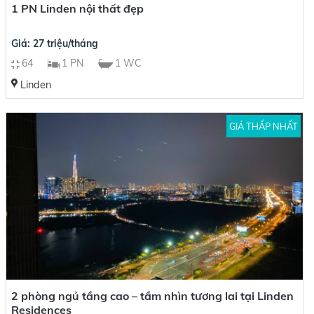
1 PN Linden nội thất đẹp
Giá: 27 triệu/tháng
64
1 PN
1 WC
Linden
GIÁ THẤP NHẤT
2 phòng ngủ tầng cao – tầm nhìn tương lai tại Linden
Residences