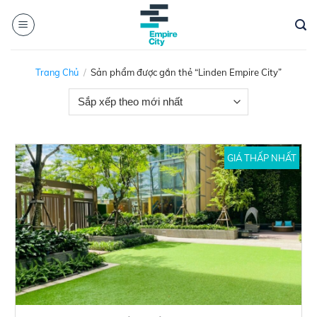
Skip
to
content
Trang Chủ
/
Sản phẩm được gắn thẻ “Linden Empire City”
GIÁ THẤP NHẤT