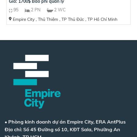
Giá: 1700$ Bao phí quản lý
95
2 PN
2 WC
Empire City , Thủ Thiêm , TP Thủ Đức , TP Hồ Chí Minh
•
Phòng kinh doanh dự án Empire City, ERA AntPlus
Địa chỉ: Số 45 Đường số 10, KĐT Sala, Phường An
Khánh, TP HCM