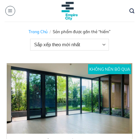
Skip
to
content
Trang Chủ
/
Sản phẩm được gắn thẻ “hiếm”
KHÔNG NÊN BỎ QUA