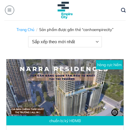
Skip
to
content
Trang Chủ
/
Sản phẩm được gắn thẻ “canhoempirecity”
hàng cực hiếm
chuẩn bị ký HĐMB