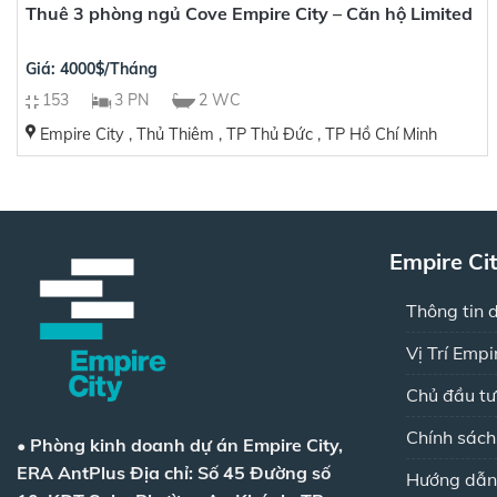
Thuê 3 phòng ngủ Cove Empire City – Căn hộ Limited
Giá: 4000$/Tháng
153
3 PN
2 WC
Empire City , Thủ Thiêm , TP Thủ Đức , TP Hồ Chí Minh
Empire Ci
Thông tin 
Vị Trí Empi
Chủ đầu tư
Chính sác
•
Phòng kinh doanh dự án Empire City,
ERA AntPlus
Địa chỉ: Số 45 Đường số
Hướng dẫn