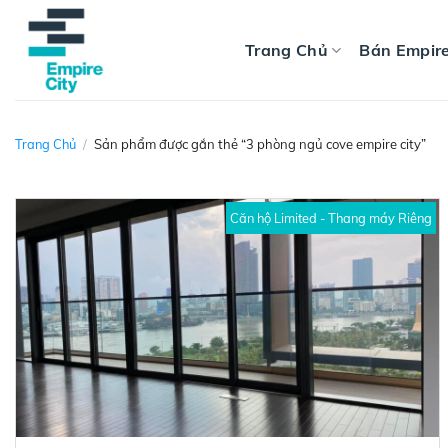
Skip
to
Trang Chủ
Bán Empire
content
Trang Chủ
/
Sản phẩm được gắn thẻ “3 phòng ngủ cove empire city”
Căn hộ Limited - Thang máy Riêng