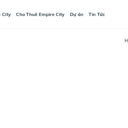
 City
Cho Thuê Empire City
Dự án
Tin Tức
H