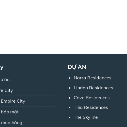
ty
DỰ ÁN
Narra Residences
dự án
Linden Residences
re City
Cove Residences
 Empire City
Tilia Residences
h bảo mật
The Skyline
 mua hàng