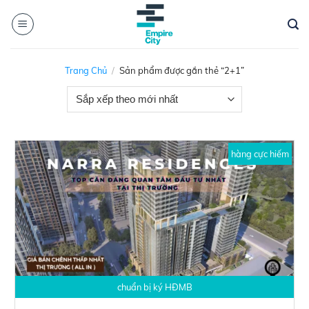
Skip
to
content
Trang Chủ
/
Sản phẩm được gắn thẻ “2+1”
hàng cực hiếm
chuẩn bị ký HĐMB