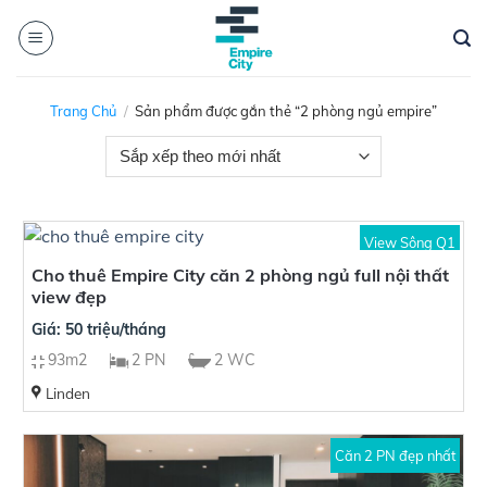
Skip
to
content
Trang Chủ
/
Sản phẩm được gắn thẻ “2 phòng ngủ empire”
View Sông Q1
Cho thuê Empire City căn 2 phòng ngủ full nội thất
view đẹp
Giá: 50 triệu/tháng
93m2
2 PN
2 WC
Linden
Căn 2 PN đẹp nhất