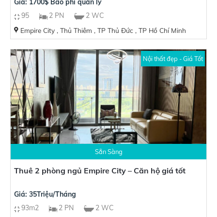
Giá: 1700$ Bao phí quản lý
95
2 PN
2 WC
Empire City , Thủ Thiêm , TP Thủ Đức , TP Hồ Chí Minh
Nội thất đẹp - Giá Tốt
Sẵn Sàng
Thuê 2 phòng ngủ Empire City – Căn hộ giá tốt
Giá: 35Triệu/Tháng
93m2
2 PN
2 WC