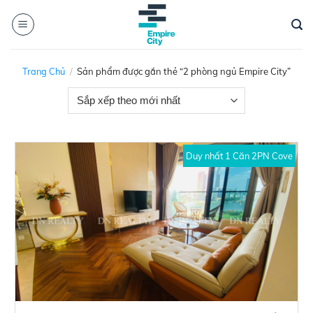
Skip
to
content
Trang Chủ
/
Sản phẩm được gắn thẻ “2 phòng ngủ Empire City”
Duy nhất 1 Căn 2PN Cove