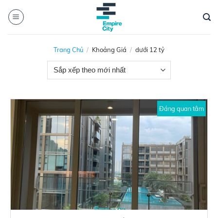
Skip
to
content
Trang Chủ
/
Khoảng Giá
/
dưới 12 tỷ
Đáng quan tâm