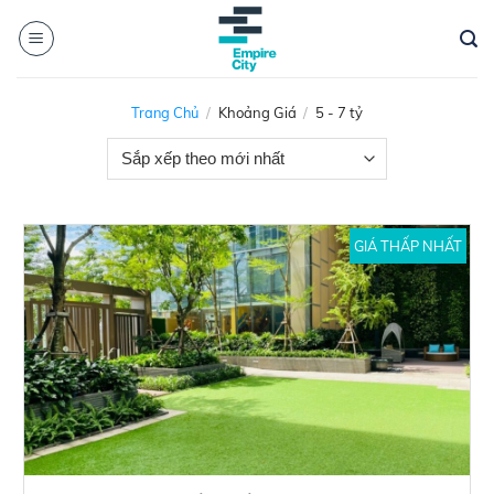
Skip
to
content
Trang Chủ
/
Khoảng Giá
/
5 - 7 tỷ
GIÁ THẤP NHẤT