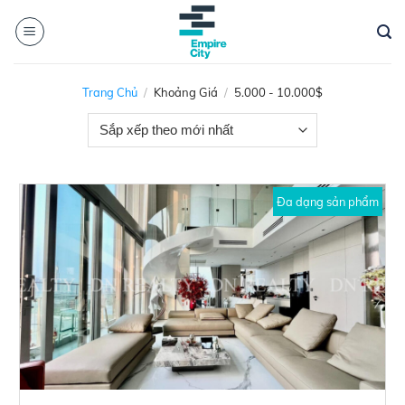
Skip
to
content
Trang Chủ
/
Khoảng Giá
/
5.000 - 10.000$
Đa dạng sản phẩm