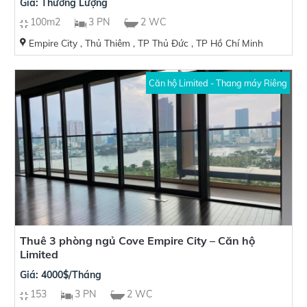
Giá: Thương Lượng
100m2
3 PN
2 WC
Empire City , Thủ Thiêm , TP Thủ Đức , TP Hồ Chí Minh
Căn hộ Limited - Thang máy Riêng
Thuê 3 phòng ngủ Cove Empire City – Căn hộ
Limited
Giá: 4000$/Tháng
153
3 PN
2 WC