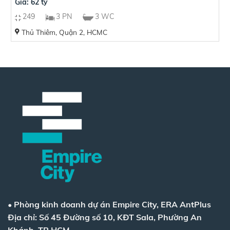
Giá: 62 tỷ
249
3 PN
3 WC
Thủ Thiêm, Quận 2, HCMC
•
Phòng kinh doanh dự án Empire City, ERA AntPlus
Địa chỉ: Số 45 Đường số 10, KĐT Sala, Phường An
Khánh, TP HCM